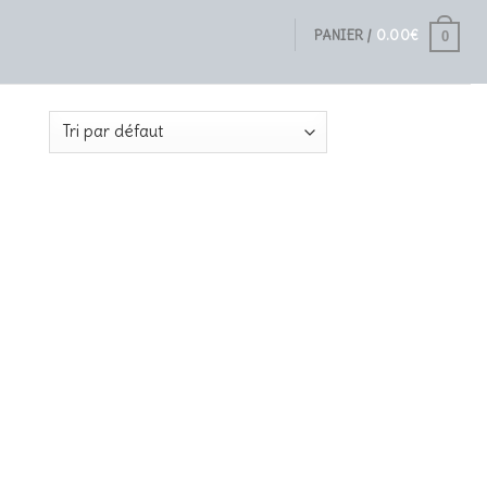
PANIER /
0.00
€
0
ltat