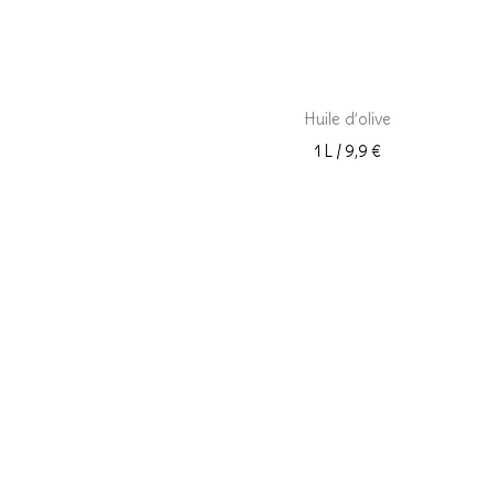
quantité de Huile d'olive
HUILE
Huile d’olive
1 L / 9,9 €
BLOG
BLOG