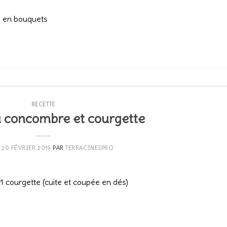
é en bouquets
CONTINUER LA LECTURE
→
RECETTE
au concombre et courgette
E
20 FÉVRIER 2019
PAR
TERRACINESPRO
1 courgette (cuite et coupée en dés)
CONTINUER LA LECTURE
→