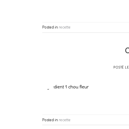
Posted in
recette
C
POSTÉ L
20
Fév
Ingrédient 1 chou fleur
Posted in
recette