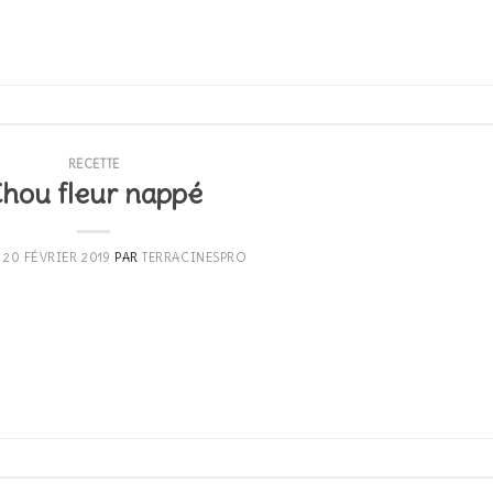
CONTINUER LA LECTURE
→
RECETTE
hou fleur nappé
E
20 FÉVRIER 2019
PAR
TERRACINESPRO
CONTINUER LA LECTURE
→