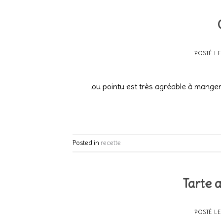
POSTÉ L
20
Fév
Le chou pointu est très agréable à manger
Posted in
recette
Tarte 
POSTÉ L