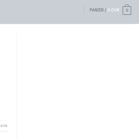
PANIER /
0.00
€
0
aire