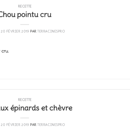
RECETTE
Chou pointu cru
E
20 FÉVRIER 2019
PAR
TERRACINESPRO
 cru.
CONTINUER LA LECTURE
→
RECETTE
aux épinards et chèvre
E
20 FÉVRIER 2019
PAR
TERRACINESPRO