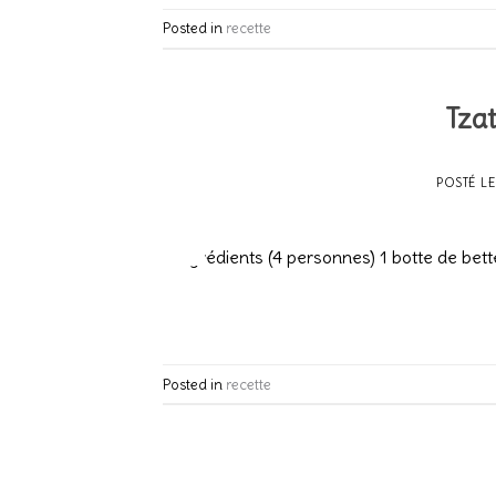
Posted in
recette
Tzat
POSTÉ L
20
Fév
Ingrédients (4 personnes) 1 botte de bette
Posted in
recette