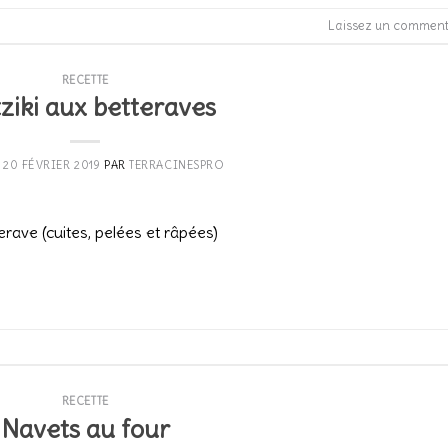
Laissez un comment
RECETTE
ziki aux betteraves
E
20 FÉVRIER 2019
PAR
TERRACINESPRO
rave (cuites, pelées et râpées)
CONTINUER LA LECTURE
→
RECETTE
Navets au four