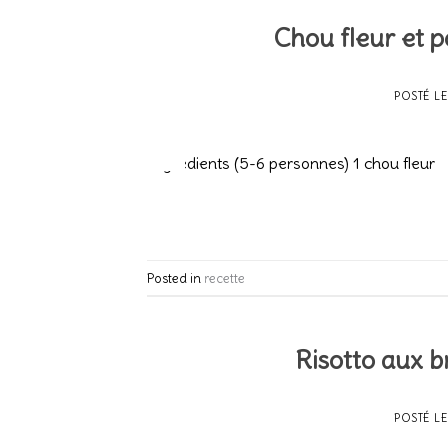
Chou fleur et 
POSTÉ L
20
Fév
Ingrédients (5-6 personnes) 1 chou fleur
Posted in
recette
Risotto aux b
POSTÉ L