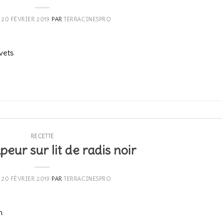
E
20 FÉVRIER 2019
PAR
TERRACINESPRO
vets
CONTINUER LA LECTURE
→
RECETTE
peur sur lit de radis noir
E
20 FÉVRIER 2019
PAR
TERRACINESPRO
n