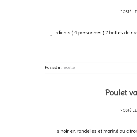
POSTÉ L
20
Fév
Ingrédients ( 4 personnes ) 2 bottes de na
Posted in
recette
Poulet va
POSTÉ L
20
Fév
2 radis noir en rondelles et mariné au citro