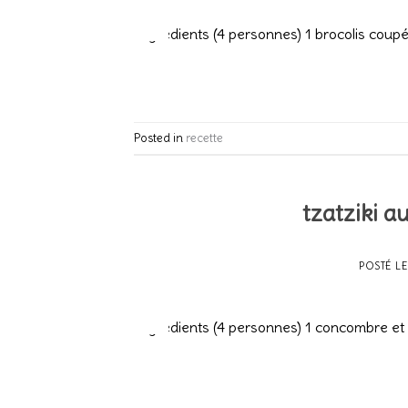
20
Fév
Ingrédients (4 personnes) 1 brocolis coup
Posted in
recette
tzatziki 
POSTÉ L
20
Fév
Ingrédients (4 personnes) 1 concombre et 