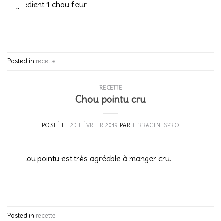
Fév
Ingrédient 1 chou fleur
CONTINUER LA LECTURE
→
Posted in
recette
RECETTE
Chou pointu cru
POSTÉ LE
20 FÉVRIER 2019
PAR
TERRACINESPRO
20
Fév
Le chou pointu est très agréable à manger cru.
CONTINUER LA LECTURE
→
Posted in
recette