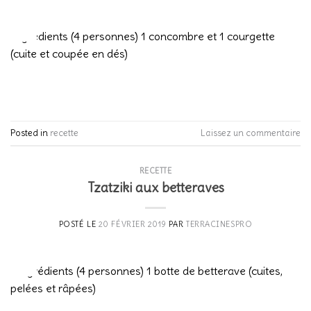
20
Fév
Ingrédients (4 personnes) 1 concombre et 1 courgette
(cuite et coupée en dés)
CONTINUER LA LECTURE
→
Posted in
recette
Laissez un commentaire
RECETTE
Tzatziki aux betteraves
POSTÉ LE
20 FÉVRIER 2019
PAR
TERRACINESPRO
20
Fév
Ingrédients (4 personnes) 1 botte de betterave (cuites,
pelées et râpées)