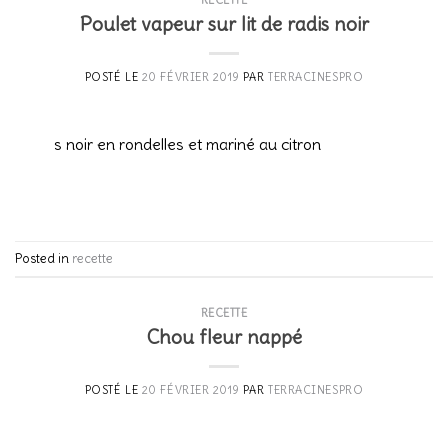
RECETTE
Poulet vapeur sur lit de radis noir
POSTÉ LE
20 FÉVRIER 2019
PAR
TERRACINESPRO
20
Fév
2 radis noir en rondelles et mariné au citron
CONTINUER LA LECTURE
→
Posted in
recette
RECETTE
Chou fleur nappé
POSTÉ LE
20 FÉVRIER 2019
PAR
TERRACINESPRO
20