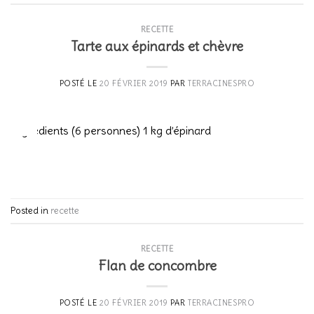
RECETTE
Tarte aux épinards et chèvre
POSTÉ LE
20 FÉVRIER 2019
PAR
TERRACINESPRO
20
Fév
Ingrédients (6 personnes) 1 kg d’épinard
CONTINUER LA LECTURE
→
Posted in
recette
RECETTE
Flan de concombre
POSTÉ LE
20 FÉVRIER 2019
PAR
TERRACINESPRO