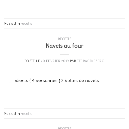
CONTINUER LA LECTURE
→
Posted in
recette
RECETTE
Navets au four
POSTÉ LE
20 FÉVRIER 2019
PAR
TERRACINESPRO
20
Fév
Ingrédients ( 4 personnes ) 2 bottes de navets
CONTINUER LA LECTURE
→
Posted in
recette