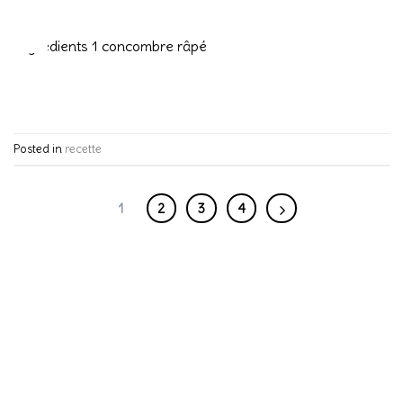
20
Fév
Ingrédients 1 concombre râpé
CONTINUER LA LECTURE
→
Posted in
recette
1
2
3
4
BLOG
BLOG