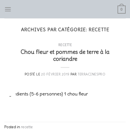
Skip
0
to
content
ARCHIVES PAR CATÉGORIE:
RECETTE
RECETTE
Chou fleur et pommes de terre à la
coriandre
POSTÉ LE
20 FÉVRIER 2019
PAR
TERRACINESPRO
20
Fév
Ingrédients (5-6 personnes) 1 chou fleur
CONTINUER LA LECTURE
→
Posted in
recette