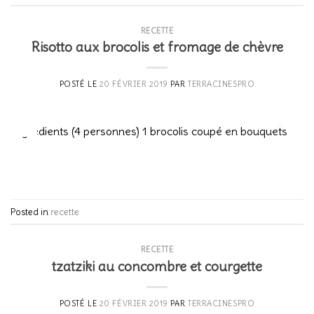
RECETTE
Risotto aux brocolis et fromage de chèvre
POSTÉ LE
20 FÉVRIER 2019
PAR
TERRACINESPRO
20
Fév
Ingrédients (4 personnes) 1 brocolis coupé en bouquets
CONTINUER LA LECTURE
→
Posted in
recette
RECETTE
tzatziki au concombre et courgette
POSTÉ LE
20 FÉVRIER 2019
PAR
TERRACINESPRO