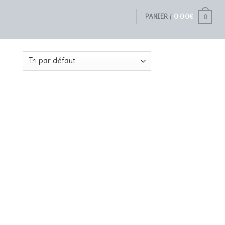
PANIER /
0.00
€
0
ltat