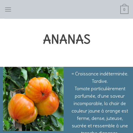
Skip
0
to
content
ANANAS
« Croissance indéterminée.
Tardive.
Tomate particulièrement
parfumée, d’une saveur
incomparable, la chair de
couleur jaune à orange est
ferme, dense, juteuse,
sucrée et ressemble à une