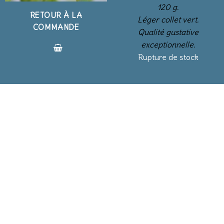
120 g.
RETOUR À LA
Léger collet vert.
COMMANDE
Qualité gustative
exceptionnelle.
Rupture de stock
BLOG
BLOG