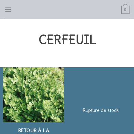
Skip
0
to
content
CERFEUIL
Rupture de stock
RETOUR À LA