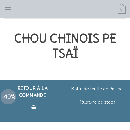
Skip
0
to
content
CHOU CHINOIS PE
TSAÏ
Botte de feuille de Pe-tsaï
RETOUR À LA
COMMANDE
-40%
Rupture de stock