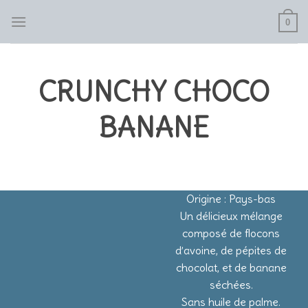
Skip
0
to
content
CRUNCHY CHOCO
BANANE
Origine : Pays-bas
Un délicieux mélange
composé de flocons
d’avoine, de pépites de
chocolat, et de banane
séchées.
Sans huile de palme.