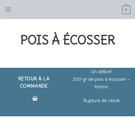
Skip
0
to
content
POIS À ÉCOSSER
Un délice!
200 gr de pois à écosser –
RETOUR À LA
COMMANDE
Karina
Rupture de stock