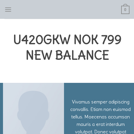
Skip
0
to
content
U420GKW NOK 799
NEW BALANCE
Vivamus semper adipiscing
convallis. Etiam non euismod
tellus. Maecenas accumsan
mauris a erat interdum
volutpat. Donec volutpat