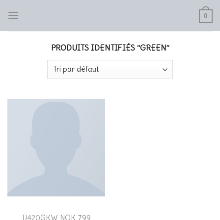
Skip
0
to
content
PRODUITS IDENTIFIÉS “GREEN”
SHOES
U420GKW NOK 799