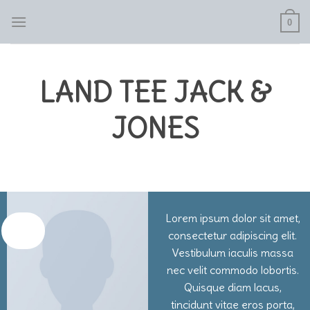
Skip
0
to
content
LAND TEE JACK &
JONES
Lorem ipsum dolor sit amet,
Nouveau
consectetur adipiscing elit.
Vestibulum iaculis massa
nec velit commodo lobortis.
Quisque diam lacus,
tincidunt vitae eros porta,