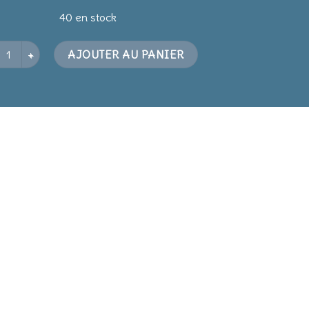
40 en stock
tité de Mélange salé
AJOUTER AU PANIER