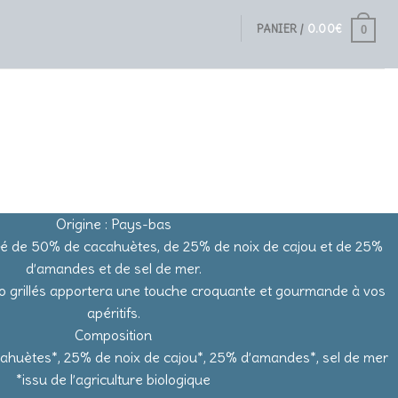
PANIER /
0.00
€
0
Origine : Pays-bas
é de 50% de cacahuètes, de 25% de noix de cajou et de 25%
d’amandes et de sel de mer.
bio grillés apportera une touche croquante et gourmande à vos
apéritifs.
Composition
ahuètes*, 25% de noix de cajou*, 25% d’amandes*, sel de mer
*issu de l’agriculture biologique