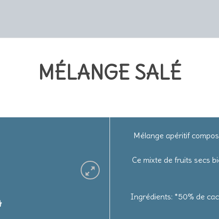
MÉLANGE SALÉ
Mélange apéritif compos
Ce mixte de fruits secs 
Ingrédients: *50% de cac